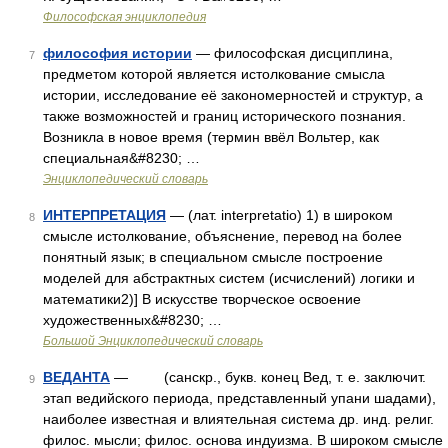
Философская энциклопедия
философия истории
— философская дисциплина,
7
предметом которой является истолкование смысла
истории, исследование её закономерностей и структур, а
также возможностей и границ исторического познания.
Возникла в новое время (термин ввёл Вольтер, как
специальная&#8230; …
Энциклопедический словарь
ИНТЕРПРЕТАЦИЯ
— (лат. interpretatio) 1) в широком
8
смысле истолкование, объяснение, перевод на более
понятный язык; в специальном смысле построение
моделей для абстрактных систем (исчислений) логики и
математики2)] В искусстве творческое освоение
художественных&#8230; …
Большой Энциклопедический словарь
ВЕДАНТА
— (санскр., букв. конец Вед, т. е. заключит.
9
этап ведийского периода, представленный упани шадами),
наиболее известная и влиятельная система др. инд. религ.
филос. мысли; филос. основа индуизма. В широком смысле