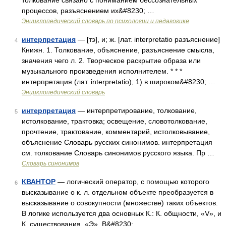
толкование связано с пониманием бессознательных
процессов, разъяснением их&#8230; …
Энциклопедический словарь по психологии и педагогике
интерпретация
— [тэ], и; ж. [лат. interpretatio разъяснение]
4
Книжн. 1. Толкование, объяснение, разъяснение смысла,
значения чего л. 2. Творческое раскрытие образа или
музыкального произведения исполнителем. * * *
интерпретация (лат. interpretatio), 1) в широком&#8230; …
Энциклопедический словарь
интерпретация
— интерпретирование, толкование,
5
истолкование, трактовка; освещение, словотолкование,
прочтение, трактование, комментарий, истолковывание,
объяснение Словарь русских синонимов. интерпретация
см. толкование Словарь синонимов русского языка. Пр …
Словарь синонимов
КВАНТОР
— логический оператор, с помощью которого
6
высказывание о к. л. отдельном объекте преобразуется в
высказывание о совокупности (множестве) таких объектов.
В логике используется два основных К.: К. общности, «V», и
К. существования, «Э». В&#8230; …